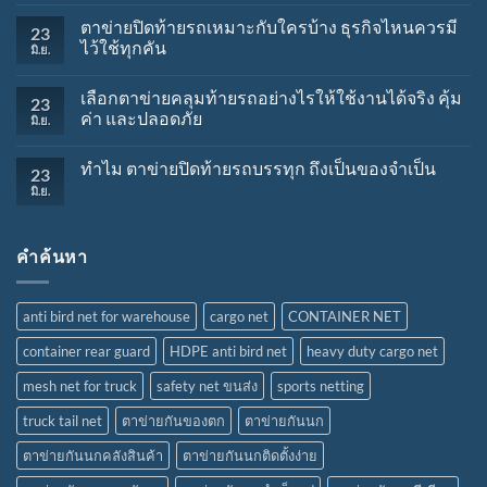
ตาข่ายปิดท้ายรถเหมาะกับใครบ้าง ธุรกิจไหนควรมี
23
ไว้ใช้ทุกคัน
มิ.ย.
เลือกตาข่ายคลุมท้ายรถอย่างไรให้ใช้งานได้จริง คุ้ม
23
ค่า และปลอดภัย
มิ.ย.
ทำไม ตาข่ายปิดท้ายรถบรรทุก ถึงเป็นของจำเป็น
23
มิ.ย.
คำค้นหา
anti bird net for warehouse
cargo net
CONTAINER NET
container rear guard
HDPE anti bird net
heavy duty cargo net
mesh net for truck
safety net ขนส่ง
sports netting
truck tail net
ตาข่ายกันของตก
ตาข่ายกันนก
ตาข่ายกันนกคลังสินค้า
ตาข่ายกันนกติดตั้งง่าย