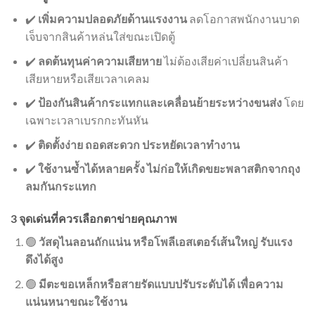
✔️
เพิ่มความปลอดภัยด้านแรงงาน
ลดโอกาสพนักงานบาด
เจ็บจากสินค้าหล่นใส่ขณะเปิดตู้
✔️
ลดต้นทุนค่าความเสียหาย
ไม่ต้องเสียค่าเปลี่ยนสินค้า
เสียหายหรือเสียเวลาเคลม
✔️
ป้องกันสินค้ากระแทกและเคลื่อนย้ายระหว่างขนส่ง
โดย
เฉพาะเวลาเบรกกะทันหัน
✔️
ติดตั้งง่าย ถอดสะดวก ประหยัดเวลาทำงาน
✔️
ใช้งานซ้ำได้หลายครั้ง ไม่ก่อให้เกิดขยะพลาสติกจากถุง
ลมกันกระแทก
3 จุดเด่นที่ควรเลือกตาข่ายคุณภาพ
🟢
วัสดุไนลอนถักแน่น หรือโพลีเอสเตอร์เส้นใหญ่ รับแรง
ดึงได้สูง
🟢
มีตะขอเหล็กหรือสายรัดแบบปรับระดับได้ เพื่อความ
แน่นหนาขณะใช้งาน