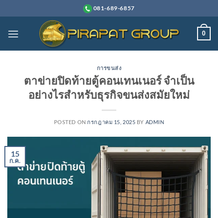
ข้าม
081-689-6857
ไป
ยัง
0
เนื้อหา
การขนส่ง
ตาข่ายปิดท้ายตู้คอนเทนเนอร์ จำเป็น
อย่างไรสำหรับธุรกิจขนส่งสมัยใหม่
POSTED ON
กรกฎาคม 15, 2025
BY
ADMIN
15
ก.ค.