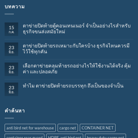
บทความ
ตาข่ายปิดท้ายตู้คอนเทนเนอร์ จำเป็นอย่างไรสำหรับ
15
ธุรกิจขนส่งสมัยใหม่
ก.ค.
ตาข่ายปิดท้ายรถเหมาะกับใครบ้าง ธุรกิจไหนควรมี
23
ไว้ใช้ทุกคัน
มิ.ย.
เลือกตาข่ายคลุมท้ายรถอย่างไรให้ใช้งานได้จริง คุ้ม
23
ค่า และปลอดภัย
มิ.ย.
ทำไม ตาข่ายปิดท้ายรถบรรทุก ถึงเป็นของจำเป็น
23
มิ.ย.
คำค้นหา
anti bird net for warehouse
cargo net
CONTAINER NET
container rear guard
HDPE anti bird net
heavy duty cargo net