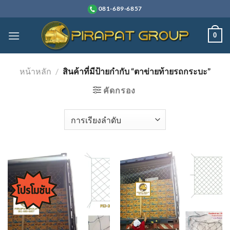
ข้าม
081-689-6857
ไป
ยัง
0
เนื้อหา
หน้าหลัก
/
สินค้าที่มีป้ายกำกับ “ตาข่ายท้ายรถกระบะ”
คัดกรอง