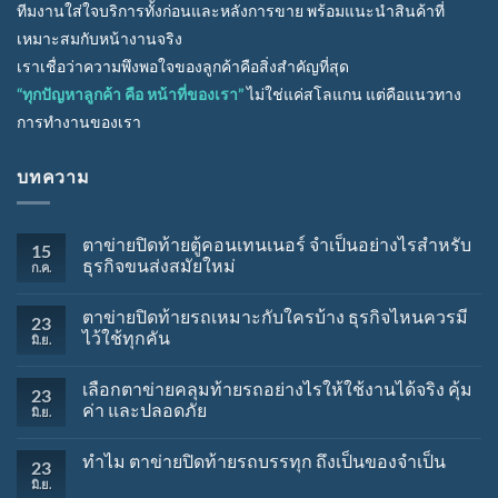
ทีมงานใส่ใจบริการทั้งก่อนและหลังการขาย พร้อมแนะนำสินค้าที่
เหมาะสมกับหน้างานจริง
เราเชื่อว่าความพึงพอใจของลูกค้าคือสิ่งสำคัญที่สุด
“ทุกปัญหาลูกค้า คือ หน้าที่ของเรา”
ไม่ใช่แค่สโลแกน แต่คือแนวทาง
การทำงานของเรา
บทความ
ตาข่ายปิดท้ายตู้คอนเทนเนอร์ จำเป็นอย่างไรสำหรับ
15
ธุรกิจขนส่งสมัยใหม่
ก.ค.
ตาข่ายปิดท้ายรถเหมาะกับใครบ้าง ธุรกิจไหนควรมี
23
ไว้ใช้ทุกคัน
มิ.ย.
เลือกตาข่ายคลุมท้ายรถอย่างไรให้ใช้งานได้จริง คุ้ม
23
ค่า และปลอดภัย
มิ.ย.
ทำไม ตาข่ายปิดท้ายรถบรรทุก ถึงเป็นของจำเป็น
23
มิ.ย.