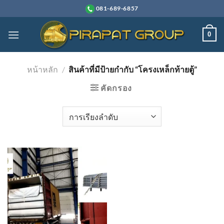
ข้าม
081-689-6857
ไป
ยัง
0
เนื้อหา
หน้าหลัก
/
สินค้าที่มีป้ายกำกับ “โครงเหล็กท้ายตู้”
คัดกรอง