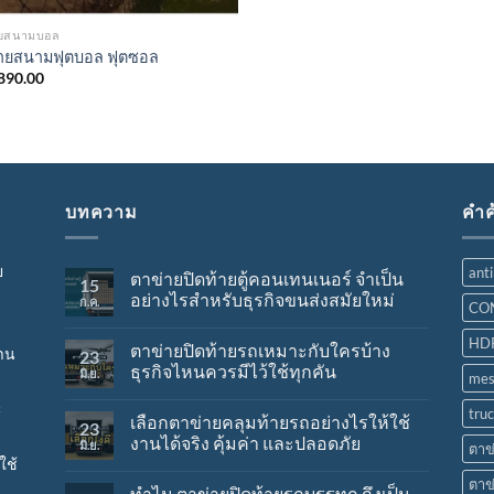
ายสนามบอล
ายสนามฟุตบอล ฟุตซอล
890.00
บทความ
คำค
ย
anti
ตาข่ายปิดท้ายตู้คอนเทนเนอร์ จำเป็น
15
อย่างไรสำหรับธุรกิจขนส่งสมัยใหม่
ก.ค.
CO
HDP
ตาข่ายปิดท้ายรถเหมาะกับใครบ้าง
้าน
23
ธุรกิจไหนควรมีไว้ใช้ทุกคัน
มิ.ย.
mes
ะ
truc
เลือกตาข่ายคลุมท้ายรถอย่างไรให้ใช้
23
งานได้จริง คุ้มค่า และปลอดภัย
มิ.ย.
ตาข
ใช้
ตาข
ทำไม ตาข่ายปิดท้ายรถบรรทุก ถึงเป็น