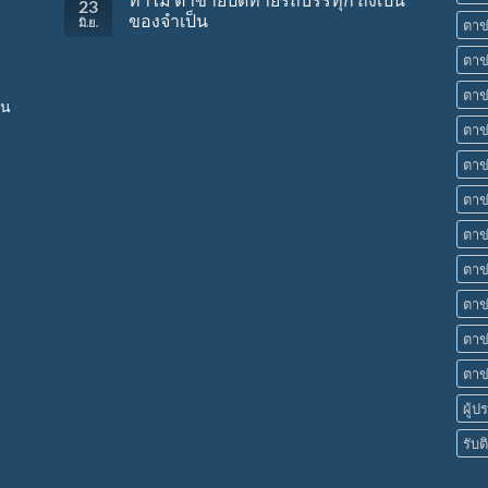
23
ของจำเป็น
มิ.ย.
ตาข
ตาข
ตาข
กน
ตาข่
ตาข
ตาข
ตาข
ตาข
ตาข
ตาข
ตาข
ผู้
รับต