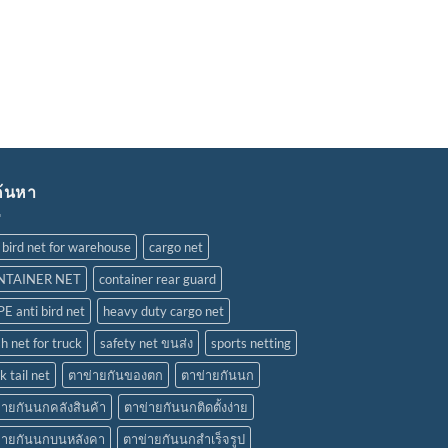
้นหา
 bird net for warehouse
cargo net
NTAINER NET
container rear guard
E anti bird net
heavy duty cargo net
h net for truck
safety net ขนส่ง
sports netting
k tail net
ตาข่ายกันของตก
ตาข่ายกันนก
่ายกันนกคลังสินค้า
ตาข่ายกันนกติดตั้งง่าย
่ายกันนกบนหลังคา
ตาข่ายกันนกสำเร็จรูป