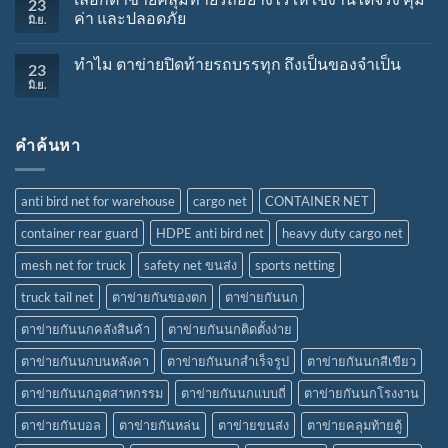
23
ค่า และปลอดภัย
มิ.ย.
ทำไม ตาข่ายปิดท้ายรถบรรทุก ถึงเป็นของจำเป็น
23
มิ.ย.
คำค้นหา
anti bird net for warehouse
cargo net
CONTAINER NET
container rear guard
HDPE anti bird net
heavy duty cargo net
mesh net for truck
safety net ขนส่ง
sports netting
truck tail net
ตาข่ายกันของตก
ตาข่ายกันนก
ตาข่ายกันนกคลังสินค้า
ตาข่ายกันนกติดตั้งง่าย
ตาข่ายกันนกบนหลังคา
ตาข่ายกันนกสำเร็จรูป
ตาข่ายกันนกสีเขียว
ตาข่ายกันนกอุตสาหกรรม
ตาข่ายกันนกแบบถี่
ตาข่ายกันนกโรงงาน
ตาข่ายกันบอล
ตาข่ายกันหล่น
ตาข่ายขนส่ง
ตาข่ายคลุมท้ายตู้