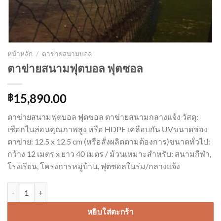
หน้าหลัก
/
ตาข่ายสนามบอล
ตาข่ายสนามฟุตบอล ฟุตซอล
15,890.00
฿
ตาข่ายสนามฟุตบอล ฟุตซอล ตาข่ายสนามกลางแจ้ง วัสดุ:
เชือกไนล่อนคุณภาพสูง หรือ HDPE เคลือบกัน UVขนาดช่อง
ตาข่าย: 12.5 x 12.5 cm (หรือสั่งผลิตตามต้องการ)ขนาดทั่วไป:
กว้าง 12 เมตร x ยาว 40 เมตร / ม้วนเหมาะสำหรับ: สนามกีฬา,
โรงเรียน, โครงการหมู่บ้าน, ฟุตซอลในร่ม/กลางแจ้ง
จำนวน ตาข่ายสนามฟุตบอล ฟุตซอล ชิ้น
หยิบใส่ตะกร้า