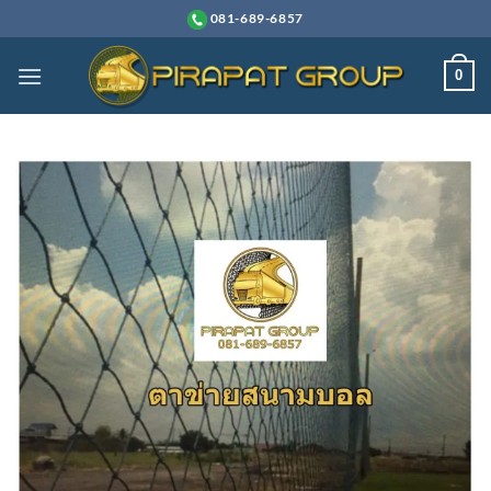
ข้าม
081-689-6857
ไป
ยัง
0
เนื้อหา