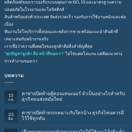
ผลิตภัณฑ์ของเรารองรับระบบคุณภาพ ISO, 5S และมาตรฐานความ
ปลอดภัยในโรงงานและโลจิสติกส์
สินค้าพร้อมส่งทั่วประเทศ จัดส่งรวดเร็ว รองรับการใช้งานหนักและต่อ
เนื่อง
ทีมงานใส่ใจบริการทั้งก่อนและหลังการขาย พร้อมแนะนำสินค้าที่
เหมาะสมกับหน้างานจริง
เราเชื่อว่าความพึงพอใจของลูกค้าคือสิ่งสำคัญที่สุด
“ทุกปัญหาลูกค้า คือ หน้าที่ของเรา”
ไม่ใช่แค่สโลแกน แต่คือแนวทาง
การทำงานของเรา
บทความ
ตาข่ายปิดท้ายตู้คอนเทนเนอร์ จำเป็นอย่างไรสำหรับ
15
ธุรกิจขนส่งสมัยใหม่
ก.ค.
ตาข่ายปิดท้ายรถเหมาะกับใครบ้าง ธุรกิจไหนควรมี
23
ไว้ใช้ทุกคัน
มิ.ย.
เลือกตาข่ายคลุมท้ายรถอย่างไรให้ใช้งานได้จริง คุ้ม